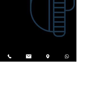
״דה סטודיו״ קיבוץ
הזורע